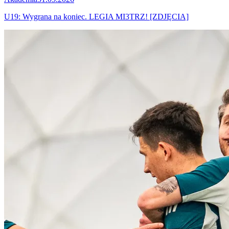
U19: Wygrana na koniec. LEGIA MI3TRZ! [ZDJĘCIA]