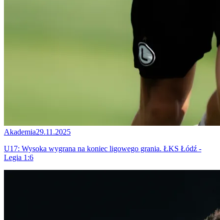
Akademia
29.11.2025
U17: Wysoka wygrana na koniec ligowego grania. ŁKS Łódź -
Legia 1:6