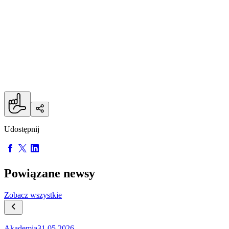
White, Mizera, von Brandt-Etchemendigaray (70'
Mozie)
Żółta kartka:
Lauryn
Udostępnij
Powiązane newsy
Zobacz wszystkie
Akademia
31.05.2026