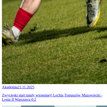
Akademia
21.11.2025
Zwycięski start rundy wiosennej! Lechia Tomaszów Mazowiecki -
Legia II Warszawa 0:2