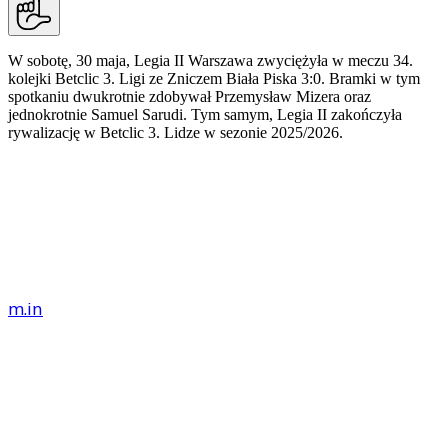
W sobotę, 30 maja, Legia II Warszawa zwyciężyła w meczu 34.
kolejki Betclic 3. Ligi ze Zniczem Biała Piska 3:0. Bramki w tym
spotkaniu dwukrotnie zdobywał Przemysław Mizera oraz
jednokrotnie Samuel Sarudi. Tym samym, Legia II zakończyła
rywalizację w Betclic 3. Lidze w sezonie 2025/2026.
W meczu ostatniej kolejki to Legia II dyktowała
tempo spotkania. Przez pierwsze minuty
legioniści odnotwali kilka akcji na bramkę rywali,
m.in
.: dzięki dobrym zagraniom Jeremiaha White'a
i Edouarda von Brandta-Etchemendigaraya. Legia
przebywała głównie na połowie rywali, a wynik w
28. minucie meczu otworzył Przemysław Mizera,
świetnie finalizując akcję rozpoczętą przez