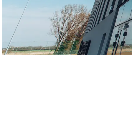
Bursa "Dom
Legii" -
Wychowaw
cy