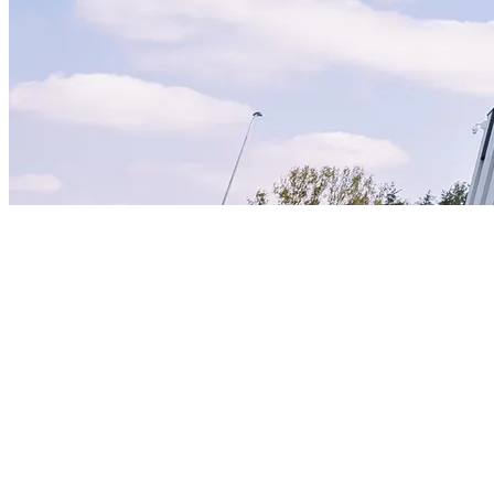
Szkoła
Podstawow
a MS - Dla
Kandydata