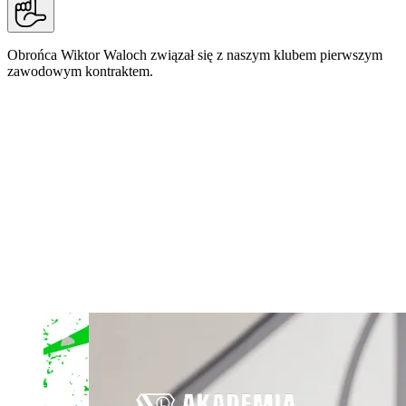
Obrońca Wiktor Waloch związał się z naszym klubem pierwszym
zawodowym kontraktem.
Urodzony w 2011 roku zawodnik trafił do naszej
Akademii latem 2026 roku ze Śląska Wrocław.
Jest reprezentantem Polski U15. Ma na swoim
koncie uczestnictwo w zgrupowaniach Talent
PRO - projektach Polskiego Związku Piłki Nożnej
dedykowanym najzdolniejszej młodzieży.