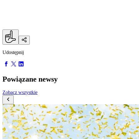
Wiktor, gratulujemy i trzymamy kciuki za Twój
dalszy rozwój!
Udostępnij
Powiązane newsy
Zobacz wszystkie