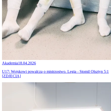
Akademia
18.04.2026
U17: Wojskowi powalczą o mistrzostwo. Legia - Stomil Olsztyn 5:1
[ZDJĘCIA]