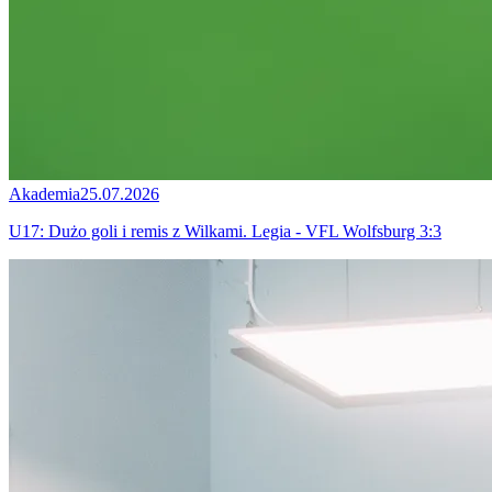
Akademia
25.07.2026
U17: Dużo goli i remis z Wilkami. Legia - VFL Wolfsburg 3:3