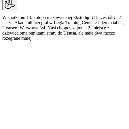
W spotkaniu 13. kolejki mazowieckiej Ekstraligi U15 zespół U14
naszej Akademii przegrał w Legia Training Center z liderem tabeli,
Ursusem Warszawa 3:4. Nasi chłopcy zajmują 2. miejsce z
dziewięcioma punktami straty do Ursusa, ale mają dwa mecze
rozegrane mniej.
13. KOLEJKA MAZOWIECKIEJ EKSTRALIGI U15
(WIOSNA), LEGIA TRAINING CENTER, 23 MAJA
2026
LEGIA WARSZAWA U14 - RKS URSUS
WARSZAWA U15 3:4 (2:1)