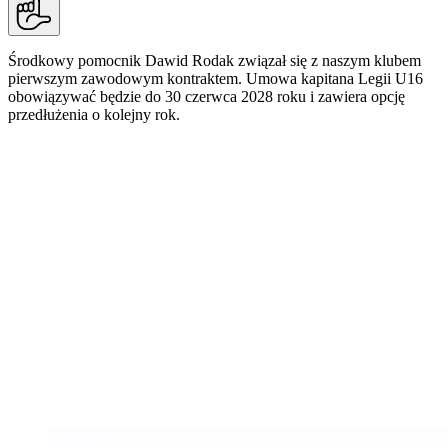
Środkowy pomocnik Dawid Rodak związał się z naszym klubem
pierwszym zawodowym kontraktem. Umowa kapitana Legii U16
obowiązywać będzie do 30 czerwca 2028 roku i zawiera opcję
przedłużenia o kolejny rok.
Urodzony w 2010 roku zawodnik trafił do naszej
Akademii latem 2020 roku z KS Ursus Warszawa.
Ma na swoim koncie uczestnictwo w zgrupowaniu
Akademii Młodych Orłów - projekcie Polskiego
Związku Piłki Nożnej dedykowanym
najzdolniejszej młodzieży.