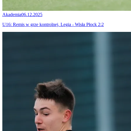
Akademia
06.12.2025
U16: Remis w grze kontrolnej. Legia - Wisła Płock 2:2