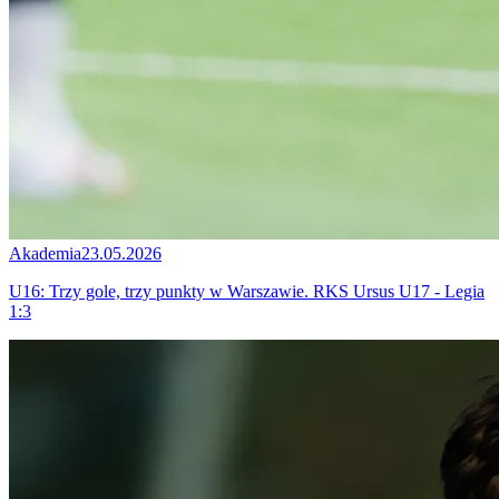
Akademia
23.05.2026
U16: Trzy gole, trzy punkty w Warszawie. RKS Ursus U17 - Legia
1:3