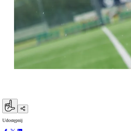
Dawid, gratulujemy i trzymamy kciuki za Twój
dalszy rozwój!
Udostępnij