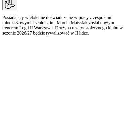
Posiadający wieloletnie doświadczenie w pracy z zespołami
młodzieżowymi i seniorskimi Marcin Matysiak został nowym
trenerem Legii II Warszawa. Drużyna rezerw stołecznego klubu w
sezonie 2026/27 będzie rywalizować w II lidze.
Marcin Matysiak przez wiele lat był związany z
ŁKS-em Łódź. Pierwszy zespół prowadził na
poziomie Ekstraklasy w sezonie 2023/24, a
wcześniej pracował z drużynami młodzieżowymi –
od kategorii U15 do zespołu rezerw, z którym
awansował do II ligi. Ostatnio pełnił funkcję
szkoleniowca pierwszoligowego Znicza Pruszków.