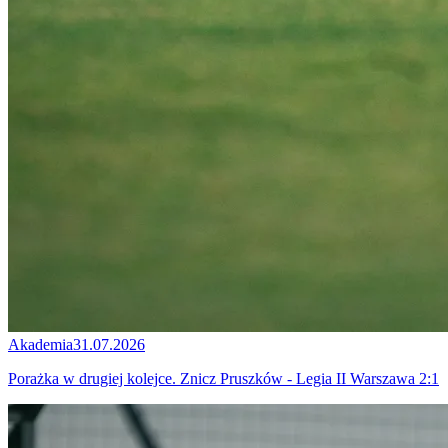
Akademia
31.07.2026
Porażka w drugiej kolejce. Znicz Pruszków - Legia II Warszawa 2:1