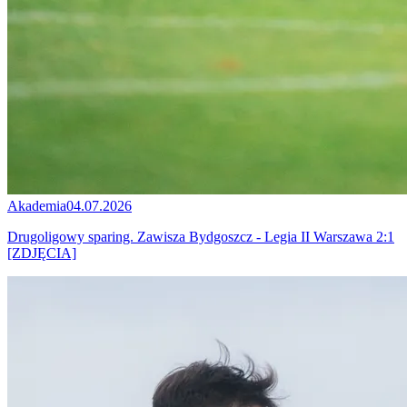
Akademia
04.07.2026
Drugoligowy sparing. Zawisza Bydgoszcz - Legia II Warszawa 2:1
[ZDJĘCIA]