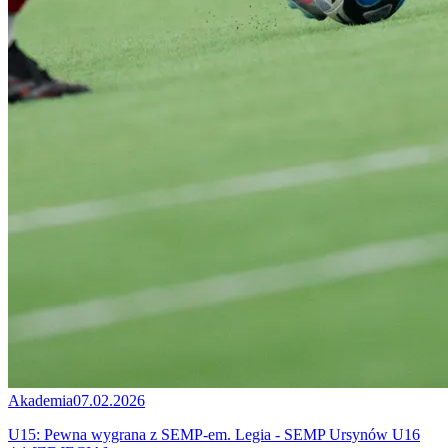
Akademia
07.02.2026
U15: Pewna wygrana z SEMP-em. Legia - SEMP Ursynów U16